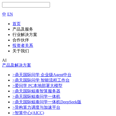
中
EN
首页
产品及服务
行业解决方案
合作伙伴
投资者关系
关于我们
AI
产品及解决方案
>鼎天国际问学 企业级Agent中台
>鼎天国际问学 智能流程工作台
>爱问学 PC本地部署大模型
>鼎天国际鲲泰智算服务器
>鼎天国际鲲泰问学一体机
>鼎天国际鲲泰问学一体机DeepSeek版
>异构算力调度与加速平台
>智算中心(AICC)