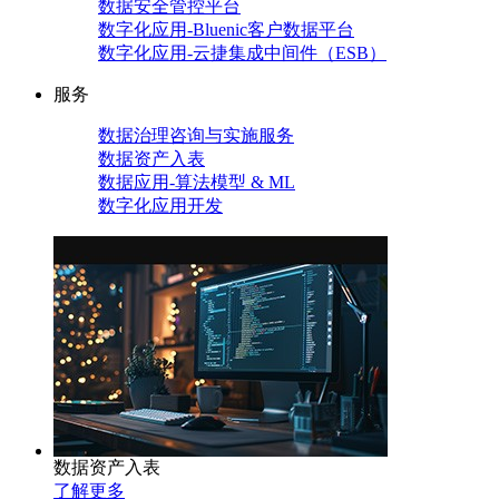
数据安全管控平台
数字化应用-Bluenic客户数据平台
数字化应用-云捷集成中间件（ESB）
服务
数据治理咨询与实施服务
数据资产入表
数据应用-算法模型 & ML
数字化应用开发
数据资产入表
了解更多