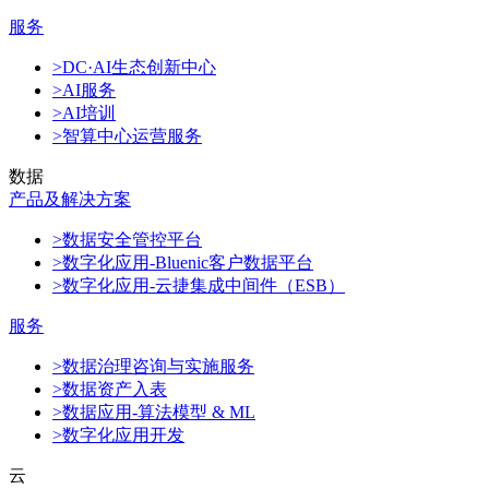
服务
>DC·AI生态创新中心
>AI服务
>AI培训
>智算中心运营服务
数据
产品及解决方案
>数据安全管控平台
>数字化应用-Bluenic客户数据平台
>数字化应用-云捷集成中间件（ESB）
服务
>数据治理咨询与实施服务
>数据资产入表
>数据应用-算法模型 & ML
>数字化应用开发
云